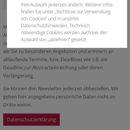
Ihre Auswahl jederzeit ändern. Weitere Infos
finden Sie unter „Richtlinie zur Verwendung
von Cookies“ und in unseren
Datenschutzhinweisen. Technisch
Mit unserem Newsletter sind Sie stets im Bilde über
notwendige Cookies werden auch bei der
Aktualisierungen des wissenschaftlichen Programms
Auswahl von „ablehnen“ gesetzt.
und weiterer Programmangebote. Weiter informieren
wir Sie zu besonderen Angeboten und erinnern an
Notwendige Cookies
ablaufende Termine, bzw. Deadlines wie z.B. die
Statistisch
Deadline zur Abstracteinreichung oder deren
Verlängerung.
Externer Inhalt
Sie können den Newsletter jederzeit abbestellen. Wir
geben hier angegebene persönliche Daten nicht an
Alle auswählen
Dritte weiter.
Datenschutzerklärung
Ablehnen
Speichern