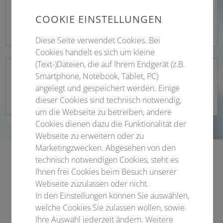
Industrieausstellung
COOKIE EINSTELLUNGEN
Die Tagung wird von einer fachbezogenen
Industrieausstellung begleitet.
Diese Seite verwendet Cookies. Bei
Cookies handelt es sich um kleine
(Text-)Dateien, die auf Ihrem Endgerät (z.B.
Tagungsorganisation
Smartphone, Notebook, Tablet, PC)
angelegt und gespeichert werden. Einige
Conventus Congressmanagement & Marketing
dieser Cookies sind technisch notwendig,
GmbH
um die Webseite zu betreiben, andere
Cookies dienen dazu die Funktionalität der
Webseite zu erweitern oder zu
Marketingzwecken. Abgesehen von den
technisch notwendigen Cookies, steht es
Ihnen frei Cookies beim Besuch unserer
Webseite zuzulassen oder nicht.
Sie planen Ihren eigenen Kongress?!
In den Einstellungen können Sie auswählen,
welche Cookies Sie zulassen wollen, sowie
Lassen Sie uns ins Gespräch kommen!
Ihre Auswahl jederzeit ändern. Weitere