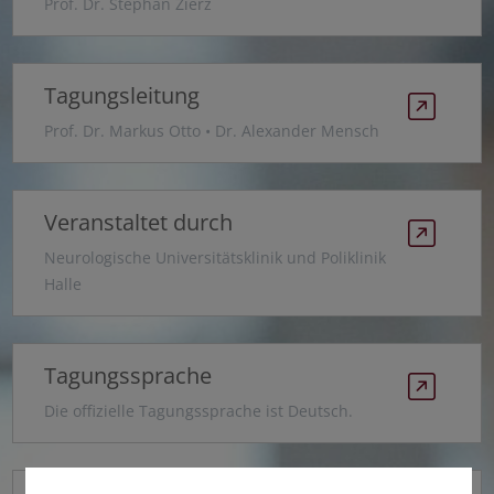
Prof. Dr. Stephan Zierz
Tagungsleitung
Prof. Dr. Markus Otto • Dr. Alexander Mensch
Veranstaltet durch
Neurologische Universitätsklinik und Poliklinik
Halle
Tagungssprache
Die offizielle Tagungssprache ist Deutsch.